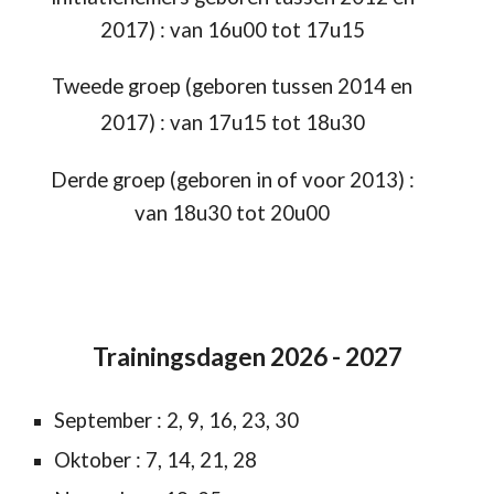
201
7
)
:
van 16u00 tot 17u15
Tweede groep (
geboren tussen 201
4
en
201
7
)
:
van
17u15
tot
18u30
Derde groep (
geboren in of voor 201
3
)
:
van
18u30
tot
20u00
Trainingsdagen 202
6
- 202
7
September : 2,
9
,
16
, 2
3, 30
Oktober :
7
, 1
4
, 2
1
, 2
8