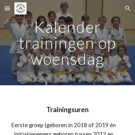
Skip to main content
Skip to navigation
Kalender
trainingen op
woensdag
Trainingsuren
Eerste groep
(
geboren in 201
8
of
201
9
én
initiatienemers geboren tussen 201
2
en